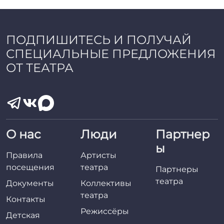
a
d
m
i
ПОДПИШИТЕСЬ И ПОЛУЧАЙ
n
СПЕЦИАЛЬНЫЕ ПРЕДЛОЖЕНИЯ
ОТ ТЕАТРА
О нас
Люди
Партнер
ы
Правила
Артисты
посещения
театра
Партнеры
театра
Документы
Коллективы
театра
Контакты
Режиссёры
Детская