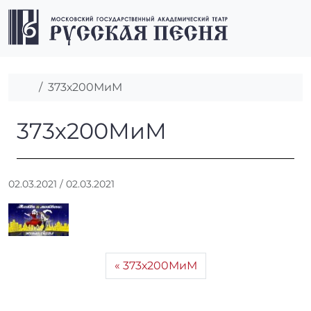
Перейти к содержимому
Перейти к футеру
Men
Главная
373х200МиМ
373х200МиМ
373х200МиМ
А
02.03.2021
/
02.03.2021
в
т
о
р
:
373х200МиМ
r
r
_