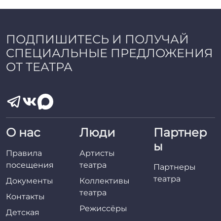
a
d
m
i
ПОДПИШИТЕСЬ И ПОЛУЧАЙ
n
СПЕЦИАЛЬНЫЕ ПРЕДЛОЖЕНИЯ
ОТ ТЕАТРА
О нас
Люди
Партнер
ы
Правила
Артисты
посещения
театра
Партнеры
театра
Документы
Коллективы
театра
Контакты
Режиссёры
Детская