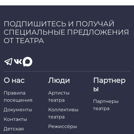
a
d
m
i
ПОДПИШИТЕСЬ И ПОЛУЧАЙ
n
СПЕЦИАЛЬНЫЕ ПРЕДЛОЖЕНИЯ
ОТ ТЕАТРА
О нас
Люди
Партнер
ы
Правила
Артисты
посещения
театра
Партнеры
театра
Документы
Коллективы
театра
Контакты
Режиссёры
Детская