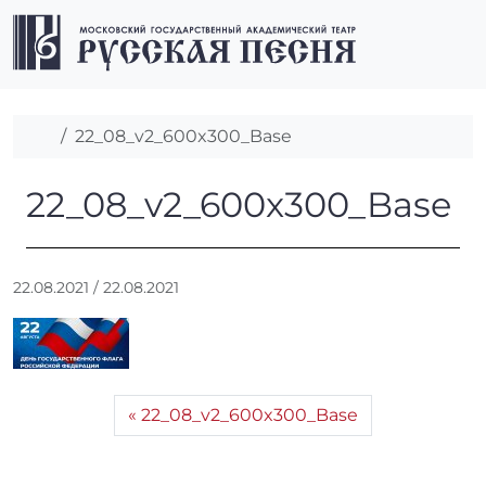
Перейти к содержимому
Перейти к футеру
Men
Главная
22_08_v2_600x300_Base
22_08_v2_600x300_Base
22_08_v2_600x300_Base
А
22.08.2021
/
22.08.2021
в
т
о
р
:
22_08_v2_600x300_Base
r
r
_