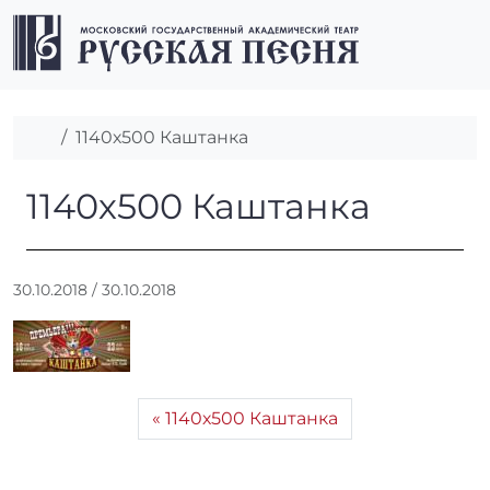
Перейти к содержимому
Перейти к футеру
Men
Главная
1140х500 Каштанка
1140х500 Каштанка
1140х500 Каштанка
А
30.10.2018
/
30.10.2018
в
т
о
р
:
1140х500 Каштанка
r
r
_