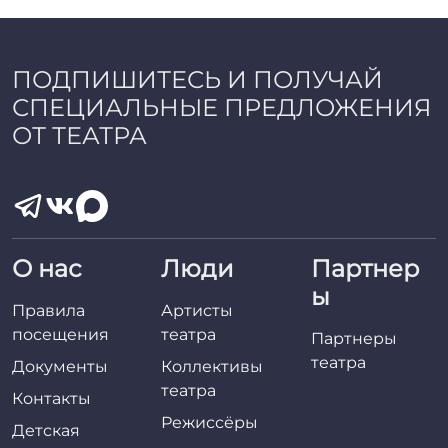
a
d
m
i
ПОДПИШИТЕСЬ И ПОЛУЧАЙ
n
СПЕЦИАЛЬНЫЕ ПРЕДЛОЖЕНИЯ
ОТ ТЕАТРА
О нас
Люди
Партнер
ы
Правила
Артисты
посещения
театра
Партнеры
театра
Документы
Коллективы
театра
Контакты
Режиссёры
Детская