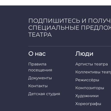
a
d
m
i
ПОДПИШИТЕСЬ И ПОЛУ
n
СПЕЦИАЛЬНЫЕ ПРЕДЛО
ТЕАТРА
О нас
Люди
Правила
Артисты театра
посещения
Коллективы теат
Документы
Режиссёры
Контакты
Композиторы
Детская студия
Художники
Хореографы