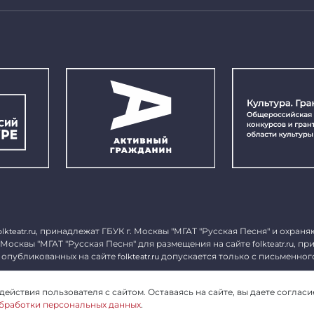
, принадлежат ГБУК г. Москвы "МГАТ "Русская Песня" и охраня
olkteatr.ru
 Москвы "МГАТ "Русская Песня" для размещения на сайте
, пр
folkteatr.ru
 опубликованных на сайте
допускается только с письменног
folkteatr.ru
1027739279182, ИНН 7714039052.
ействия пользователя с сайтом. Оставаясь на сайте, вы даете согласи
бработки персональных данных
.