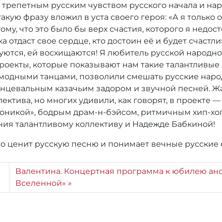
 трепетным русским чувством русского начала и нар
акую фразу вложил в уста своего героя: «А я только
ому, что это было бы верх счастия, которого я недос
а отдаст свое сердце, кто достоин её и будет счастл
адуются, ей восхищаются! Я любитель русской народн
проекты, которые показывают нам такие талантливые л
 модными танцами, позволили смешать русские наро
анцевальным казачьим задором и звучной песней. Жал
ектива, но многих удивили, как говорят, в проекте
оникой», бодрым драм-н-бэйсом, ритмичным хип-хо
ния талантливому коллективу и Надежде Бабкиной!
кто ценит русскую песню и понимает вечные русские
Валентина. Концертная программа к юбилею анса
Вселенной»