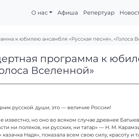
О нас
Афиша
Репертуар
Новос
амма к юбилею ансамбля «Русская песня», «Голоса 
онцертная программа
цертная программа к юби
Голоса Вселенной»
ник русской. души, это — величие России!
е известно, но оно во всяком случае древнее Батыев
и ни поляков, ни русских, ни татар» — Н. М. Карамзи
казачка Надя», показала всем свою силу, красоту и та