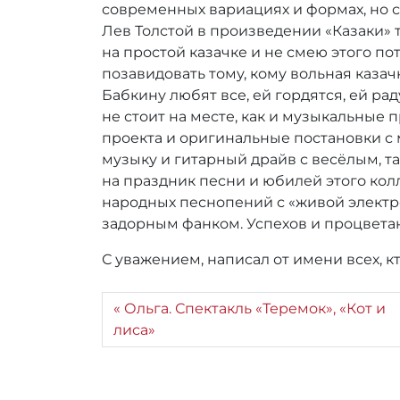
r
современных вариациях и формах, но с
_
Лев Толстой в произведении «Казаки» т
a
на простой казачке и не смею этого пот
d
позавидовать тому, кому вольная казачк
m
Бабкину любят все, ей гордятся, ей р
i
не стоит на месте, как и музыкальные 
n
проекта и оригинальные постановки с
музыку и гитарный драйв с весёлым, т
на праздник песни и юбилей этого колл
народных песнопений с «живой электр
задорным фанком. Успехов и процвета
С уважением, написал от имени всех, 
Ольга. Спектакль «Теремок», «Кот и
лиса»