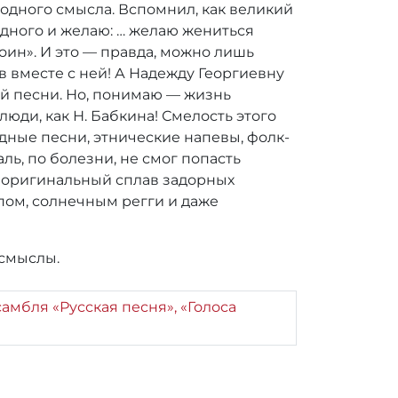
одного смысла. Вспомнил, как великий
 одного и желаю: … желаю жениться
тоин». И это — правда, можно лишь
ив вместе с ней! А Надежду Георгиевну
ой песни. Но, понимаю — жизнь
юди, как Н. Бабкина! Смелость этого
дные песни, этнические напевы, фолк-
ь, по болезни, не смог попасть
 — оригинальный сплав задорных
пом, солнечным регги и даже
 смыслы.
мбля «Русская песня», «Голоса