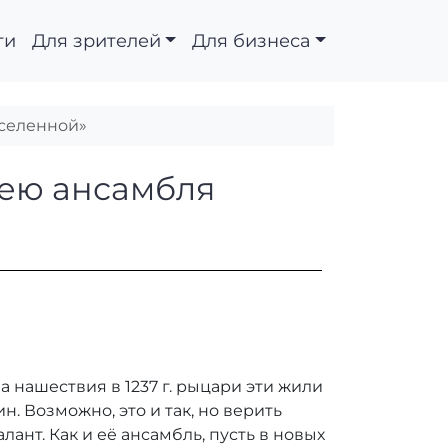
ти
Для зрителей
Для бизнеса
Вселенной»
 к юбилею ансамбля «
лею ансамбля
а нашествия в 1237 г. рыцари эти жили
н. Возможно, это и так, но верить
лант. Как и её ансамбль, пусть в новых