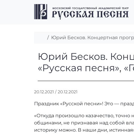
Перейти к содержимому
Перейти к футеру
Главная
Юрий Бесков. Концертная прогр
Юрий Бесков. К
Юрий Бесков. Кон
«Русская песня», «
А
20.12.2021
/
20.12.2021
в
Праздник «Русской песни»! Это — празд
т
о
«Откуда произошло казачество, точно н
р
общинами, не признавая над собой власт
:
r
историку можно. В наши дни, истинная» 