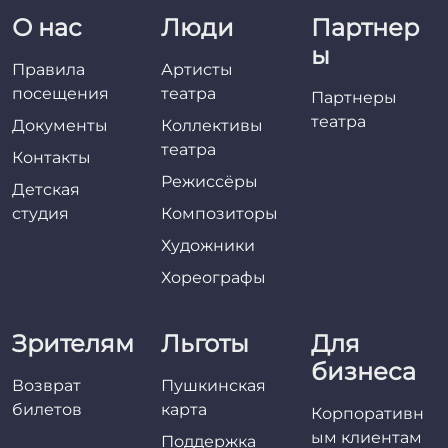
О нас
Люди
Партнер
ы
Правила
Артисты
посещения
театра
Партнеры
театра
Документы
Коллективы
театра
Контакты
Режиссёры
Детская
студия
Композиторы
Художники
Хореографы
Зрителям
Льготы
Для
бизнеса
Возврат
Пушкинская
билетов
карта
Корпоративн
ым клиентам
Поддержка