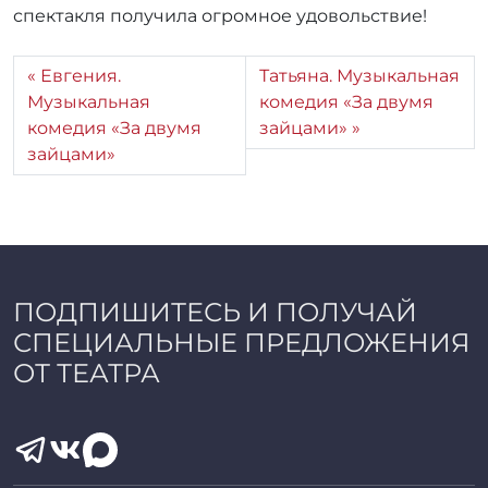
спектакля получила огромное удовольствие!
_
a
d
Евгения.
Татьяна. Музыкальная
m
Музыкальная
комедия «За двумя
i
комедия «За двумя
зайцами»
n
зайцами»
ПОДПИШИТЕСЬ И ПОЛУЧАЙ
СПЕЦИАЛЬНЫЕ ПРЕДЛОЖЕНИЯ
ОТ ТЕАТРА