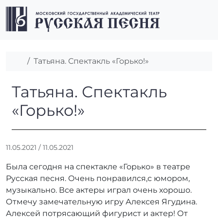
Перейти к содержимому
Перейти к футеру
Men
Главная
Татьяна. Спектакль «Горько!»
Татьяна. Спектакль «Горько!»
Татьяна. Спектакль
«Горько!»
А
11.05.2021
/
11.05.2021
в
Была сегодня на спектакле «Горько» в театре
т
о
Русская песня. Очень понравился,с юмором,
р
музыкально. Все актеры играл очень хорошо.
:
Отмечу замечательную игру Алексея Ягудина.
r
Алексей потрясающий фигурист и актер! От
r