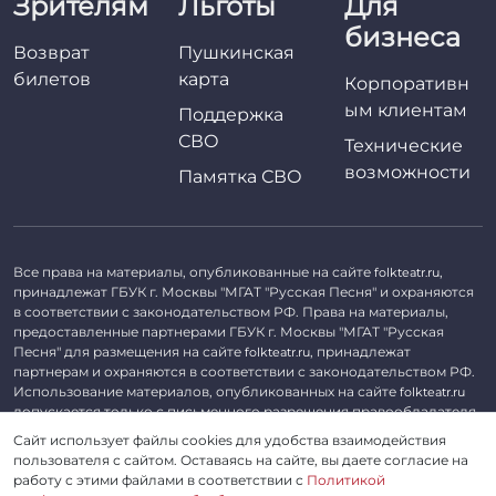
Зрителям
Льготы
Для
бизнеса
Возврат
Пушкинская
билетов
карта
Корпоративн
ым клиентам
Поддержка
СВО
Технические
возможности
Памятка СВО
Все права на материалы, опубликованные на сайте
,
folkteatr.ru
принадлежат ГБУК г. Москвы "МГАТ "Русская Песня" и охраняются
в соответствии с законодательством РФ. Права на материалы,
предоставленные партнерами ГБУК г. Москвы "МГАТ "Русская
Песня" для размещения на сайте
, принадлежат
folkteatr.ru
партнерам и охраняются в соответствии с законодательством РФ.
Использование материалов, опубликованных на сайте
folkteatr.ru
допускается только с письменного разрешения правообладателя.
Сайт использует файлы cookies для удобства взаимодействия
©
2026 ГБУК г. Москвы «МГАТ «Русская песня». ОГРН 1027739279182,
пользователя с сайтом. Оставаясь на сайте, вы даете согласие на
ИНН 7714039052.
работу с этими файлами в соответствии с
Политикой