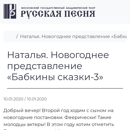
Перейти к содержимому
Перейти к футеру
Men
Главная
Наталья. Новогоднее представление «Бабки
Наталья. Новогоднее предст
Наталья. Новогоднее
представление
«Бабкины сказки-3»
А
10.01.2020
/
10.01.2020
в
Добрый вечер! Второй год ходим с сыном на
т
о
новогодние постановки. Феерически! Такие
р
молодцы актеры! В этом году хотим отметить
: