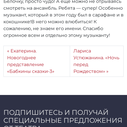
Белочку, просто чудо! А еще можно не отрываясь
r
смотреть на ансамбль. Ребята — супер! Особенно
r
музыкант, который в этом году был в сарафане и в
_
кокошнике!В него можно влюбиться! К
a
сожалению, не знаем его имени. Спасибо
d
m
огромное всем и отдельно этому музыканту!
i
n
Екатерина.
Лариса
Новогоднее
Устюжанина. «Ночь
представление
перед
«Бабкины сказки-3»
Рождеством»
ПОДПИШИТЕСЬ И ПОЛУЧАЙ
СПЕЦИАЛЬНЫЕ ПРЕДЛОЖЕНИЯ