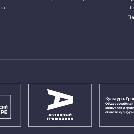
ра
По
Па