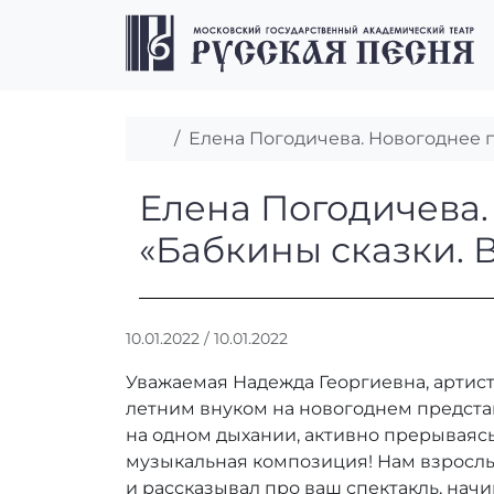
Перейти к содержимому
Перейти к футеру
Главная
Елена Погодичева. Новогоднее 
Елена Погодиче
Елена Погодичева.
«Бабкины сказки. 
А
10.01.2022
/
10.01.2022
в
Уважаемая Надежда Георгиевна, артисты
т
о
летним внуком на новогоднем представ
р
на одном дыхании, активно прерываяс
:
музыкальная композиция! Нам взрослы
r
и рассказывал про ваш спектакль, нач