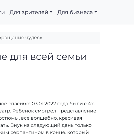
ти
Для зрителей
Для бизнеса
звращение чудес»
ставление для всей с
е для всей семьи
 спасибо! 03.01.2022 года были с 4х-
театр. Ребенок смотрел представление
остюмы, все волшебно, красивая
ть. Внук на следующий день только
рким серпантином в конце, который