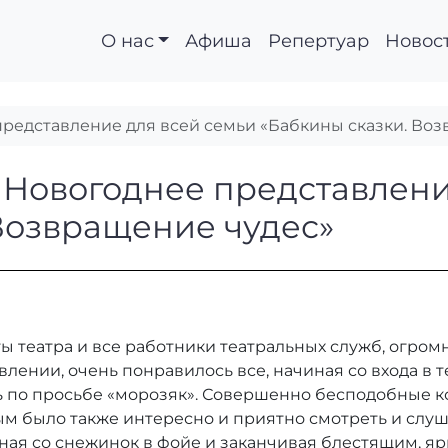
О нас
Афиша
Репертуар
Новос
представление для всей семьи «Бабкины сказки. Во
ва. Новогоднее пред
 Новогоднее представлени
Возвращение чудес»
 театра и все работники театральных служб, огромное
лении, очень понравилось все, начиная со входа в 
ь по просьбе «морозяк». Совершенно бесподобные к
м было также интересно и приятно смотреть и слуша
иная со снежинок в фойе и заканчивая блестящим, я