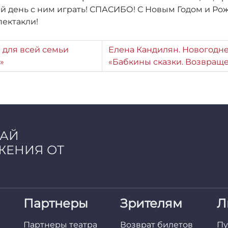
 день с ним играть! СПАСИБО! С Новым Годом и Рожд
пектакли!
 для всей семьи
Елена Кандилян. Новогодне
»
«Бабкины сказки. Возвращ
ЧАЙ
ЖЕНИЯ ОТ
Партнеры
Зрителям
Л
Партнеры театра
Возврат билетов
Пу