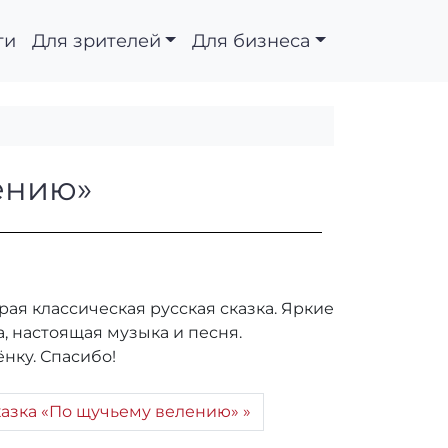
ти
Для зрителей
Для бизнеса
ьему велению»
ению»
ая классическая русская сказка. Яркие
, настоящая музыка и песня.
нку. Спасибо!
казка «По щучьему велению»