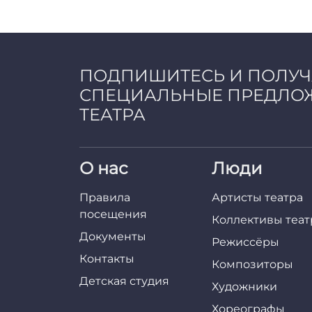
a
d
m
i
n
ПОДПИШИТЕСЬ И ПОЛУ
СПЕЦИАЛЬНЫЕ ПРЕДЛО
ТЕАТРА
О нас
Люди
Правила
Артисты театра
посещения
Коллективы теат
Документы
Режиссёры
Контакты
Композиторы
Детская студия
Художники
Хореографы