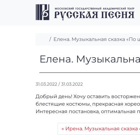
Перейти к содержимому
Перейти к футеру
Главная
Елена. Музыкальная сказка «По
Елена. Музыкал
Елена. Музыкальна
А
31.03.2022
/
31.03.2022
в
Добрый день! Хочу оставить восторжен
т
о
блестящие костюмы, прекрасная хореог
р
Интересная постановка, оптимальная п
:
r
Ирена. Музыкальная сказка
r
_