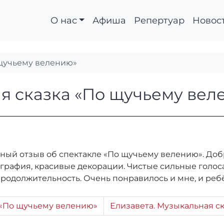
О нас
Афиша
Репертуар
Новос
 щучьему велению»
ьная сказка «По щуч
я сказка «По щучьему вел
ный отзыв об спектакле «По щучьему велению». Добр
рафия, красивые декорации. Чистые сильные голоса
родолжительность. Очень понравилось и мне, и ребё
 «По щучьему велению»
Елизавета. Музыкальная с