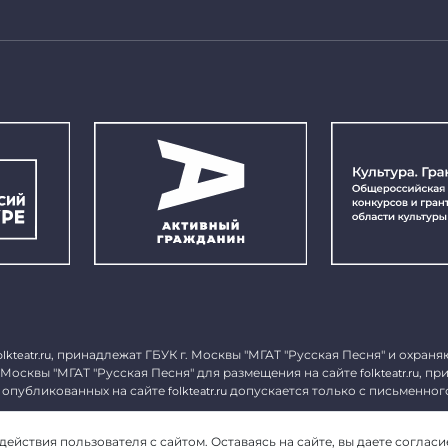
, принадлежат ГБУК г. Москвы "МГАТ "Русская Песня" и охраня
olkteatr.ru
 Москвы "МГАТ "Русская Песня" для размещения на сайте
, пр
folkteatr.ru
 опубликованных на сайте
допускается только с письменног
folkteatr.ru
1027739279182, ИНН 7714039052.
ействия пользователя с сайтом. Оставаясь на сайте, вы даете согласи