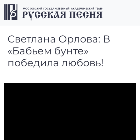
Перейти к содержимому
Перейти к футеру
Men
Светлана Орлова: В «Бабьем
Светлана Орлова: В
«Бабьем бунте»
победила любовь!