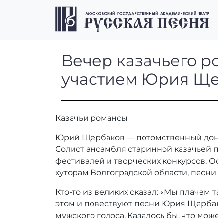
Перейти к содержимому
Перейти к футеру
Вечер казачьег
Вечер казачьего р
участием Юрия Щ
с участием Юр
Казачьи романсы
Юрий Щербаков — потомственный донск
Солист ансамбля старинной казачьей п
фестивалей и творческих конкурсов. О
хуторам Волгоградской области, песни
Кто-то из великих сказал: «Мы плачем т
этом и повествуют песни Юрия Щербак
мужского голоса. Казалось бы, что мож