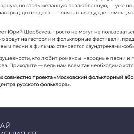
оварную, но столь желанную возлюбленную, — уже не 
авзрыд, до предела — понятны всюду, где помнят, что
поет Юрий Щербаков, просто не могут не пользоват
но зовут на гастроли и фольклорные фестивали, пре
вым песни в фильмах становятся саундтреками-соб
и душевности, кто любит романсы, народные песни и
. Приходите — ведь нам всем так необходимо хотя 
х совместно проекта «Московский фольклорный абон
ентра русского фольклора».
ЧАЙ