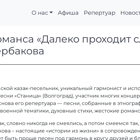
О нас
Афиша
Репертуар
Новос
о романса «Далеко пр
оманса «Далеко проходит с
ербакова
ия Щербакова
ой казак-песельник, уникальный гармонист и испо
есни «Станица» (Волгоград), участник многих конце
снова его репертуара — песни, собранные в этногра
 военной тематики, духовные стихи, жестокие романс
ак, словно никогда не смеялись, а потом смеемся так
ова – настоящие «истории из жизни» в сопровожден
ет быть проще песен под гармонь в кругу друзей и б