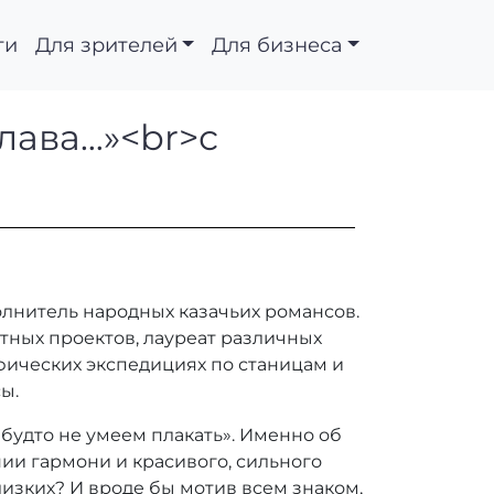
ти
Для зрителей
Для бизнеса
оходит слава…»
лава…»<br>с
лнитель народных казачьих романсов.
ртных проектов, лауреат различных
фических экспедициях по станицам и
ы.
, будто не умеем плакать». Именно об
ии гармони и красивого, сильного
лизких? И вроде бы мотив всем знаком,