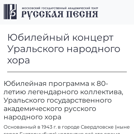
Перейти к содержимому
Перейти к футеру
Men
Юбилейный концерт Уральс
Юбилейный концерт
Уральского народного
хора
Юбилейная программа к 80-
летию легендарного коллектива,
Уральского государственного
академического русского
народного хора
Основанный в 1943 г. в городе Свердловске (ныне