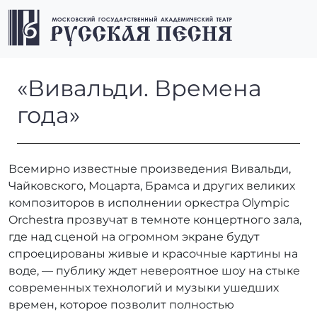
Перейти к содержимому
Перейти к футеру
Men
«Вивальди. Времена года»
«Вивальди. Времена
года»
Всемирно известные произведения Вивальди,
Чайковского, Моцарта, Брамса и других великих
композиторов в исполнении оркестра Olympic
Orchestra прозвучат в темноте концертного зала,
где над сценой на огромном экране будут
спроецированы живые и красочные картины на
воде, — публику ждет невероятное шоу на стыке
современных технологий и музыки ушедших
времен, которое позволит полностью