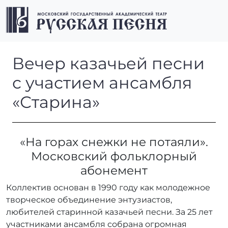
Перейти к содержимому
Перейти к футеру
Men
Вечер казачьей песни с уча
Вечер казачьей песни
с участием ансамбля
«Старина»
«На горах снежки не потаяли».
Московский фольклорный
абонемент
Коллектив основан в 1990 году как молодежное
творческое объединение энтузиастов,
любителей старинной казачьей песни. За 25 лет
участниками ансамбля собрана огромная