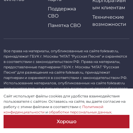
Корпоративн
ым клиентам
Поддержка
СВО
Технические
возможности
Памятка СВО
Все права на материалы, опубликованные на сайте
,
folkteatr.ru
принадлежат ГБУК г. Москвы "МГАТ "Русская Песня" и охраняются
в соответствии с законодательством РФ. Права на материалы,
предоставленные партнерами ГБУК г. Москвы "МГАТ "Русская
Песня" для размещения на сайте
, принадлежат
folkteatr.ru
партнерам и охраняются в соответствии с законодательством РФ.
Использование материалов, опубликованных на сайте
folkteatr.ru
допускается только с письменного разрешения правообладателя.
Сайт использует файлы cookies для удобства взаимодействия
©
2026 ГБУК г. Москвы «МГАТ «Русская песня». ОГРН 1027739279182,
пользователя с сайтом. Оставаясь на сайте, вы даете согласие на
ИНН 7714039052.
работу с этими файлами в соответствии с
Политикой
конфиденциальности
и
обработки персональных данных
.
Пользовательское соглашение
Хорошо