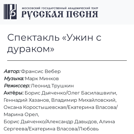
Перейти к содержимому
Перейти к футеру
Men
Спектакль «Ужин с дураком
Спектакль «Ужин с
дураком»
Автор:
Франсис Вебер
Музыка:
Марк Минков
Режиссер:
Леонид Трушкин
Актёры:
Борис Дьяченко/Олег Басилашвили,
Геннадий Хазанов, Владимир Михайловский,
Оксана Коростышевская/Екатерина Власова/
Марина Орел,
Борис Дьяченко/Александр Давыдов, Алина
Сергеева/Екатерина Власова/Любовь