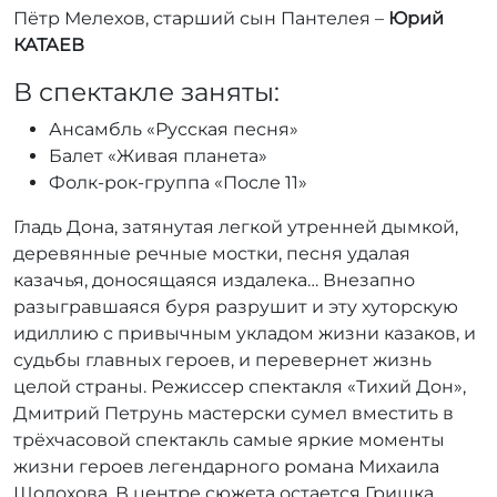
Пётр Мелехов, старший сын Пантелея –
Юрий
КАТАЕВ
В спектакле заняты:
Ансамбль «Русская песня»
Балет «Живая планета»
Фолк-рок-группа «После 11»
Гладь Дона, затянутая легкой утренней дымкой,
деревянные речные мостки, песня удалая
казачья, доносящаяся издалека… Внезапно
разыгравшаяся буря разрушит и эту хуторскую
идиллию с привычным укладом жизни казаков, и
судьбы главных героев, и перевернет жизнь
целой страны. Режиссер спектакля «Тихий Дон»,
Дмитрий Петрунь мастерски сумел вместить в
трёхчасовой спектакль самые яркие моменты
жизни героев легендарного романа Михаила
Шолохова. В центре сюжета остается Гришка