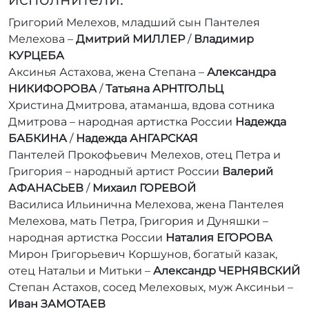
Григорий Мелехов, младший сын Пантелея
Мелехова –
Дмитрий МИЛЛЕР
/
Владимир
КУРЦЕБА
Аксинья Астахова, жена Степана –
Александра
НИКИФОРОВА
/
Татьяна АРНТГОЛЬЦ
Христина Дмитрова, атаманша, вдова сотника
Дмитрова – народная артистка России
Надежда
БАБКИНА
/
Надежда АНГАРСКАЯ
Пантелей Прокофьевич Мелехов, отец Петра и
Григория – народный артист России
Валерий
АФАНАСЬЕВ
/
Михаил ГОРЕВОЙ
Василиса Ильинична Мелехова, жена Пантелея
Мелехова, мать Петра, Григория и Дуняшки –
народная артистка России
Наталия ЕГОРОВА
Мирон Григорьевич Коршунов, богатый казак,
отец Натальи и Митьки –
Александр ЧЕРНЯВСКИЙ
Степан Астахов, сосед Мелеховых, муж Аксиньи –
Иван ЗАМОТАЕВ