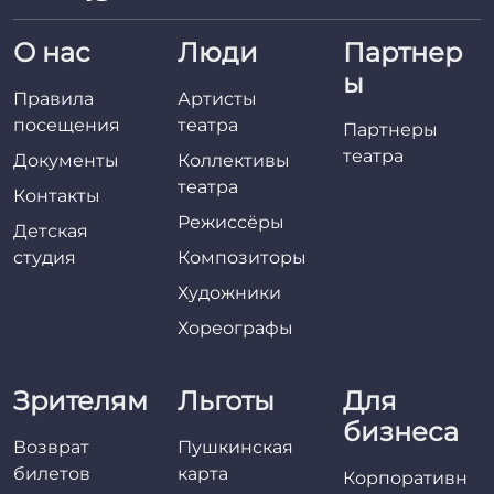
О нас
Люди
Партнер
ы
Правила
Артисты
посещения
театра
Партнеры
театра
Документы
Коллективы
театра
Контакты
Режиссёры
Детская
студия
Композиторы
Художники
Хореографы
Зрителям
Льготы
Для
бизнеса
Возврат
Пушкинская
билетов
карта
Корпоративн