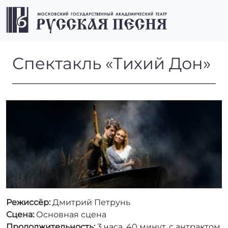
Перейти к содержимому
Перейти к футеру
Men
Спектакль «Тихий Дон»
Спектакль «Тихий Дон»
Режиссёр:
Дмитрий Петрунь
Сцена:
Основная сцена
Продолжительность:
3 часа, 40 минут, с антрактом