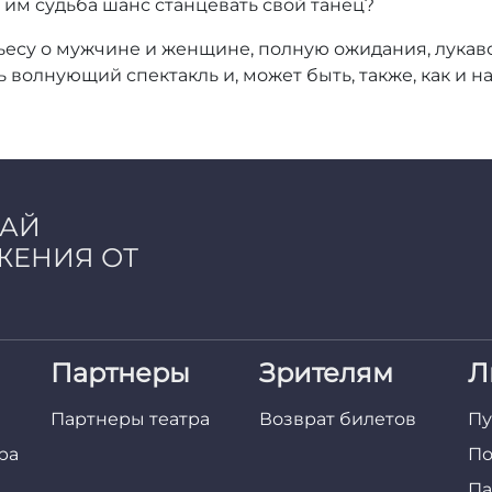
 им судьба шанс станцевать свой танец?
су о мужчине и женщине, полную ожидания, лукавс
 волнующий спектакль и, может быть, также, как и 
ЧАЙ
ЖЕНИЯ ОТ
Партнеры
Зрителям
Л
Партнеры театра
Возврат билетов
Пу
ра
По
Па