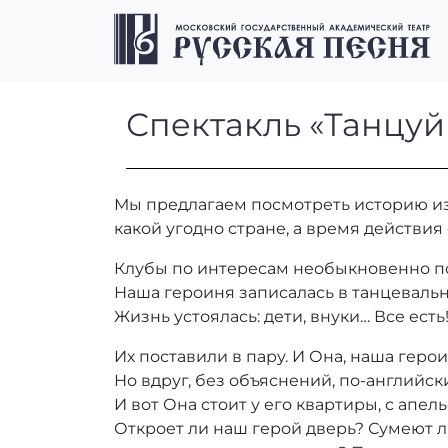
Перейти к содержимому
Перейти к футеру
Спектакль «Тан
Спектакль «Танцуй
Мы предлагаем посмотреть историю из
какой угодно стране, а время действия
Клубы по интересам необыкновенно по
Наша героиня записалась в танцевальны
Жизнь устоялась: дети, внуки… Все есть
Их поставили в пару. И Она, наша геро
Но вдруг, без объяснений, по-английски
И вот Она стоит у его квартиры, с апе
Откроет ли наш герой дверь? Сумеют л