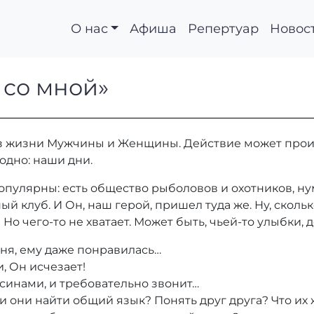
О нас
Афиша
Репертуар
Новос
цуй со мной»
 со мной»
 жизни Мужчины и Женщины. Действие может происхо
 одно: наши дни.
пулярны: есть общество рыболовов и охотников, ну
й клуб. И Он, наш герой, пришел туда же. Ну, сколь
! Но чего-то не хватает. Может быть, чьей-то улыбки,
иня, ему даже понравилась…
, Он исчезает!
льсинами, и требовательно звонит…
и они найти общий язык? Понять друг друга? Что их