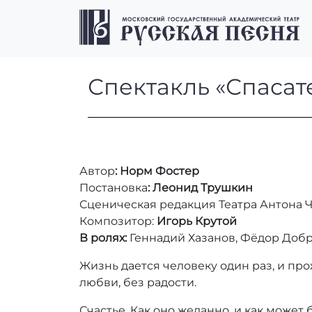
Перейти к содержимому
Перейти к футеру
Спектакль «Спа
Спектакль «Спасат
Автор
: Норм Фостер
Постановка
: Леонид Трушкин
Сценическая редакция Театра Антона 
Композитор:
Игорь Крутой
В ролях:
Геннадий Хазанов, Фёдор Доб
Жизнь дается человеку один раз, и про
любви, без радости.
Счастье. Как оно желанно, и как может