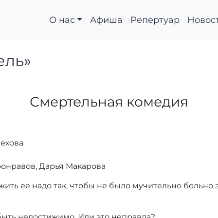
О нас
Афиша
Репертуар
Новос
сатель»
ель»
Смертельная комедия
Чехова
ронравов, Дарья Макарова
жить ее надо так, чтобы не было мучительно больно з
 быть недостижимо. Или это неправда?