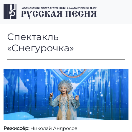
Перейти к содержимому
Перейти к футеру
Men
Спектакль «Снегурочка»
Спектакль
«Снегурочка»
Режиссёр:
Николай Андросов