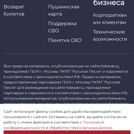
бизнеса
Возврат
Пушкинская
билетов
карта
Корпоративн
ым клиентам
Поддержка
СВО
Технические
возможности
Памятка СВО
Все права на материалы, опубликованные на сайте
,
folkteatr.ru
принадлежат ГБУК г. Москвы "МГАТ "Русская Песня" и охраняются
в соответствии с законодательством РФ. Права на материалы,
предоставленные партнерами ГБУК г. Москвы "МГАТ "Русская
Песня" для размещения на сайте
, принадлежат
folkteatr.ru
партнерам и охраняются в соответствии с законодательством РФ.
Использование материалов, опубликованных на сайте
folkteatr.ru
допускается только с письменного разрешения правообладателя.
Сайт использует файлы cookies для удобства взаимодействия
©
2026 ГБУК г. Москвы «МГАТ «Русская песня». ОГРН 1027739279182,
пользователя с сайтом. Оставаясь на сайте, вы даете согласие на
ИНН 7714039052.
работу с этими файлами в соответствии с
Политикой
конфиденциальности
и
обработки персональных данных
.
Пользовательское соглашение