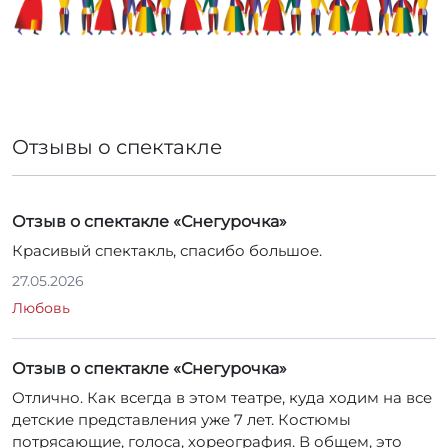
Красивый спектакль, спасибо большое.
27.05.2026
Любовь
Отзыв о спектакле «Снегурочка»
Отлично. Как всегда в этом театре, куда ходим на все
детские представления уже 7 лет. Костюмы
потрясающие, голоса, хореография. В общем, это
редкий островок настоящего театрального
представления, а не сельской самодеятельности,
которую сейчас повсеместно можно встретить даже
на именитых площадках. Детям 10 и 7 лет
понравилось, маме тоже)
27.05.2026
Наталья
Отзыв о спектакле «Снегурочка»