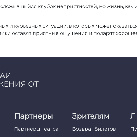
 сложившийся клубок неприятностей, но жизнь, как и 
ых и курьёзных ситуаций, в которых может оказаться
лики оставят приятные ощущения и подарят хорошее
ЧАЙ
ЖЕНИЯ ОТ
Партнеры
Зрителям
Л
Партнеры театра
Возврат билетов
Пу