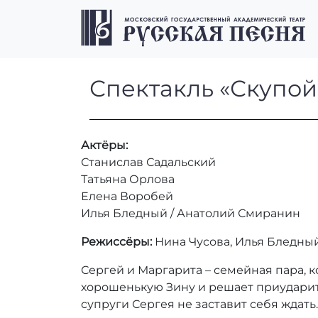
Перейти к содержимому
Перейти к футеру
Спектакль «Ску
Спектакль «Скупой
Актёры:
Станислав Садальский
Татьяна Орлова
Елена Воробей
Илья Бледный / Анатолий Смиранин
Режиссёры:
Нина Чусова, Илья Бледны
Сергей и Маргарита – семейная пара, к
хорошенькую Зину и решает приударит
супруги Сергея не заставит себя ждать.