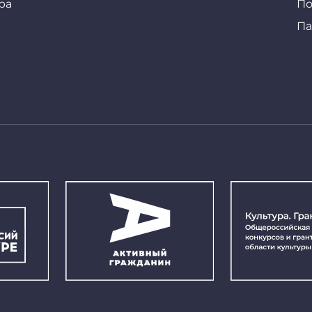
ра
По
Па