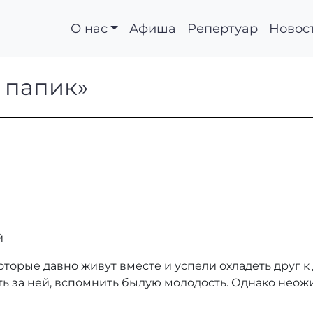
О нас
Афиша
Репертуар
Новос
пой папик»
 папик»
й
оторые давно живут вместе и успели охладеть друг к
ь за ней, вспомнить былую молодость. Однако нео