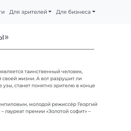
ти
Для зрителей
Для бизнеса
йной пары»
ы»
оявляется таинственный человек,
й своей жизни. А вот разрушит ли
 узы, станет понятно зрителю в конце
ампиловым, молодой режиссёр Георгий
– лауреат премии «Золотой софит» –