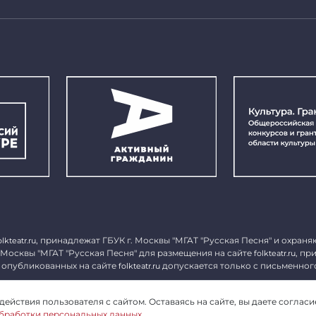
, принадлежат ГБУК г. Москвы "МГАТ "Русская Песня" и охраня
olkteatr.ru
 Москвы "МГАТ "Русская Песня" для размещения на сайте
, пр
folkteatr.ru
 опубликованных на сайте
допускается только с письменног
folkteatr.ru
1027739279182, ИНН 7714039052.
ействия пользователя с сайтом. Оставаясь на сайте, вы даете согласи
бработки персональных данных
.