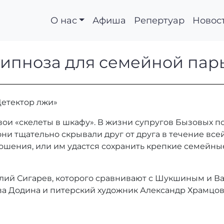
О нас
Афиша
Репертуар
Новос
нс гипноза для семе
гипноза для семейной пар
Детектор лжи»
вои «скелеты в шкафу». В жизни супругов Бызовых п
они тщательно скрывали друг от друга в течение все
ношения, или им удастся сохранить крепкие семейные
лий Сигарев, которого сравнивают с Шукшиным и В
а Додина и питерский художник Александр Храмцов 