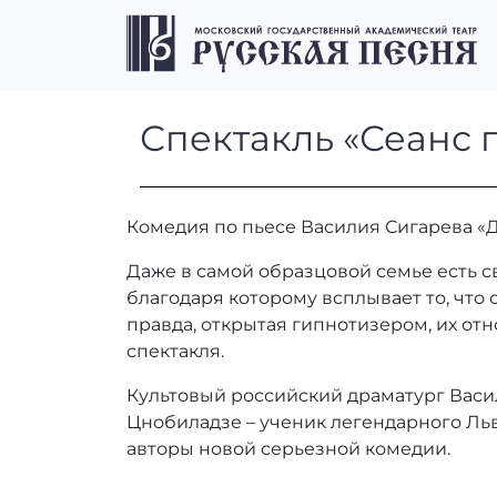
Перейти к содержимому
Перейти к футеру
Спектакль «Сеа
Спектакль «Сеанс 
Комедия по пьесе Василия Сигарева «
Даже в самой образцовой семье есть с
благодаря которому всплывает то, что 
правда, открытая гипнотизером, их от
спектакля.
Культовый российский драматург Васи
Цнобиладзе – ученик легендарного Льв
авторы новой серьезной комедии.