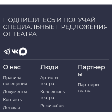
с
т
а
с
ПОДПИШИТЕСЬ И ПОЛУЧАЙ
и
СПЕЦИАЛЬНЫЕ ПРЕДЛОЖЕНИЯ
я
Б
ОТ ТЕАТРА
у
т
и
н
а
О нас
Люди
Партнер
ы
Правила
Артисты
посещения
театра
Партнеры
театра
Документы
Коллективы
театра
Контакты
Режиссёры
Детская