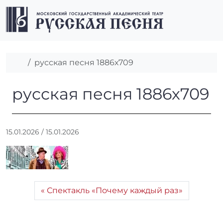
Перейти к содержимому
Перейти к футеру
Men
Главная
русская песня 1886х709
русская песня 1886х709
русская песня 1886х709
А
15.01.2026
/
15.01.2026
в
т
о
р
:
Спектакль «Почему каждый раз»
А
н
а