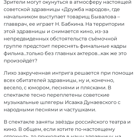
Зрители могут окунуться в атмосферу настоящей
советской здравницы «Дружба народов», где
начальником выступает товарищ Бывалова –
главврач, ее играет Н. Бабкина. На территории
этой здравницы и снимается кино, из-за
непредвиденных обстоятельств съёмочной
группе предстоит переснять финальные кадры
фильма…только без главных актеров…как же это
произойдёт?
Лихо закрученная интрига решается при помощи
всех обитателей здравницы, ну и, конечно,
весело, с юмором, песнями и плясками. В
спектакле тесно переплетены советские
музыкальные шлягеры Исаака Дунаевского с
народными песнями и частушками.
В спектакле заняты звёзды российского театра и
кино. В общем, если хотите по-настоящему
отдохнуть, то приходите в нашу здравницу, на