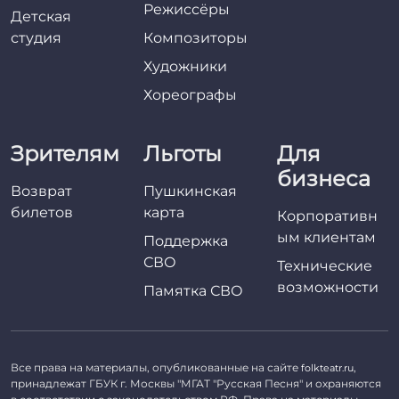
Режиссёры
Детская
студия
Композиторы
Художники
Хореографы
Зрителям
Льготы
Для
бизнеса
Возврат
Пушкинская
билетов
карта
Корпоративн
ым клиентам
Поддержка
СВО
Технические
возможности
Памятка СВО
Все права на материалы, опубликованные на сайте
,
folkteatr.ru
принадлежат ГБУК г. Москвы "МГАТ "Русская Песня" и охраняются