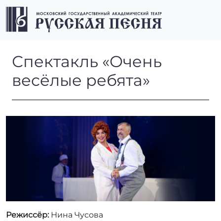
Перейти к содержимому
Перейти к футеру
Men
Спектакль «Очень весёлые 
Спектакль «Очень
весёлые ребята»
Режиссёр:
Нина Чусова