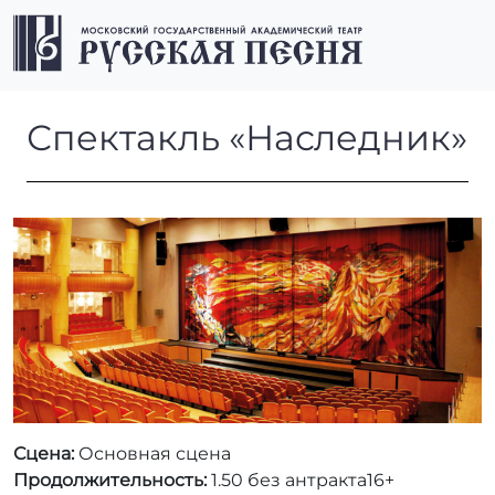
Перейти к содержимому
Перейти к футеру
Men
Спектакль «Наследник»
Спектакль «Наследник»
Сцена:
Основная сцена
Продолжительность:
1.50 без антракта
16+