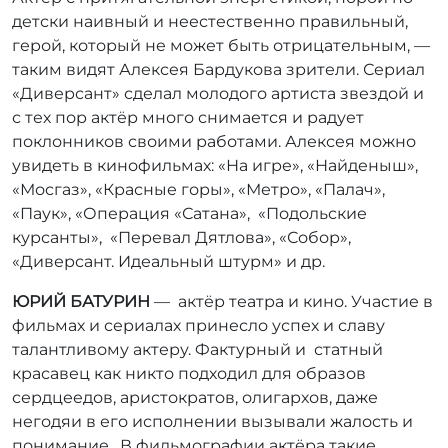
детски наивный и неестественно правильный,
герой, который не может быть отрицательным, —
таким видят Алексея Бардукова зрители. Сериал
«Диверсант» сделал молодого артиста звездой и
с тех пор актёр много снимается и радует
поклонников своими работами. Алексея можно
увидеть в кинофильмах: «На игре», «Найденыш»,
«Мосгаз», «Красные горы», «Метро», «Палач»,
«Паук», «Операция «Сатана», «Подольские
курсанты», «Перевал Дятлова», «Собор»,
«Диверсант. Идеальный штурм» и др.
ЮРИЙ БАТУРИН
— актёр театра и кино. Участие в
фильмах и сериалах принесло успех и славу
талантливому актеру. Фактурный и статный
красавец как никто подходил для образов
сердцеедов, аристократов, олигархов, даже
негодяи в его исполнении вызывали жалость и
понимание. В фильмографии актёра такие