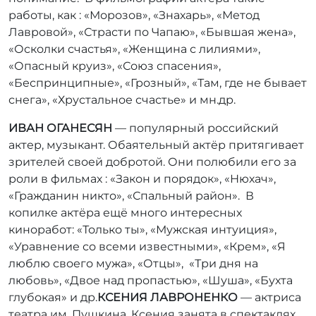
работы, как : «Морозов», «Знахарь», «Метод
Лавровой», «Страсти по Чапаю», «Бывшая жена»,
«Осколки счастья», «Женщина с лилиями»,
«Опасный круиз», «Союз спасения»,
«Беспринципные», «Грозный», «Там, где не бывает
снега», «Хрустальное счастье» и мн.др.
ИВАН ОГАНЕСЯН
— популярный российский
актер, музыкант. Обаятельный актёр притягивает
зрителей своей добротой. Они полюбили его за
роли в фильмах : «Закон и порядок», «Нюхач»,
«Гражданин никто», «Спальный район». В
копилке актёра ещё много интересных
киноработ: «Только ты», «Мужская интуиция»,
«Уравнение со всеми известными», «Крем», «Я
люблю своего мужа», «Отцы», «Три дня на
любовь», «Двое над пропастью», «Шуша», «Бухта
глубокая» и др.
КСЕНИЯ ЛАВРОНЕНКО
— актриса
театра им. Пушкина. Ксения занята в спектаклях