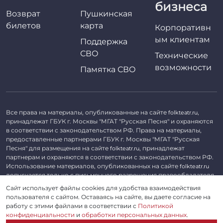
бизнеса
Возврат
Пушкинская
билетов
карта
Корпоративн
ым клиентам
Поддержка
СВО
Технические
возможности
Памятка СВО
Все права на материалы, опубликованные на сайте
,
folkteatr.ru
принадлежат ГБУК г. Москвы "МГАТ "Русская Песня" и охраняются
в соответствии с законодательством РФ. Права на материалы,
предоставленные партнерами ГБУК г. Москвы "МГАТ "Русская
Песня" для размещения на сайте
, принадлежат
folkteatr.ru
партнерам и охраняются в соответствии с законодательством РФ.
Использование материалов, опубликованных на сайте
folkteatr.ru
допускается только с письменного разрешения правообладателя.
Сайт использует файлы cookies для удобства взаимодействия
©
2026 ГБУК г. Москвы «МГАТ «Русская песня». ОГРН 1027739279182,
пользователя с сайтом. Оставаясь на сайте, вы даете согласие на
ИНН 7714039052.
работу с этими файлами в соответствии с
Политикой
конфиденциальности
и
обработки персональных данных
.
Пользовательское соглашение