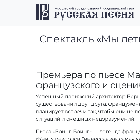
Перейти к содержимому
Перейти к футеру
Спектакль «Мы 
Спектакль «Мы лет
Премьера по пьесе Ма
французского и сцени
Успешный парижский архитектор Бернар
существовании друг друга: францужен
планирует встречи так, чтобы они не 
ситуаций и смешных недоразумений…
Пьеса «Боинг-Боинг» — легенда францу
«Книгу рекордов Гиннесса» как самая 