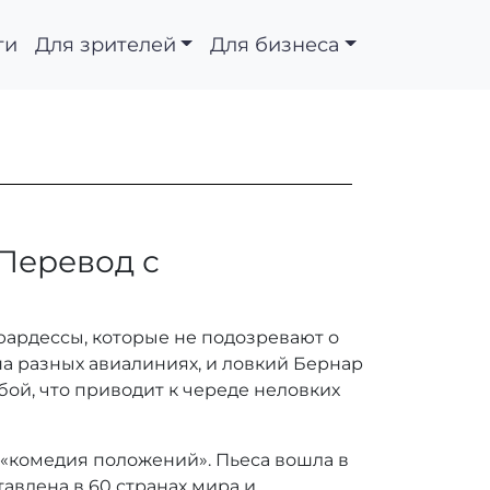
ти
Для зрителей
Для бизнеса
Перевод с
юардессы, которые не подозревают о
а разных авиалиниях, и ловкий Бернар
бой, что приводит к череде неловких
 «комедия положений». Пьеса вошла в
авлена в 60 странах мира и