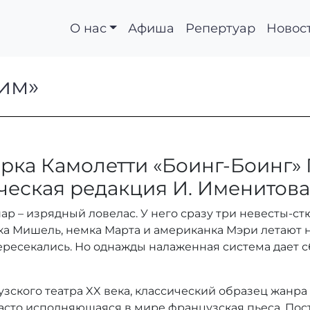
О нас
Афиша
Репертуар
Новос
летим»
им»
рка Камолетти «Боинг-Боинг» 
ческая редакция И. Именитова
 – изрядный ловелас. У него сразу три невесты-ст
ка Мишель, немка Марта и американка Мэри летают н
пересекались. Но однажды налаженная система дает с
зского театра XX века, классический образец жанра
часто исполняющаяся в мире французская пьеса. Пост