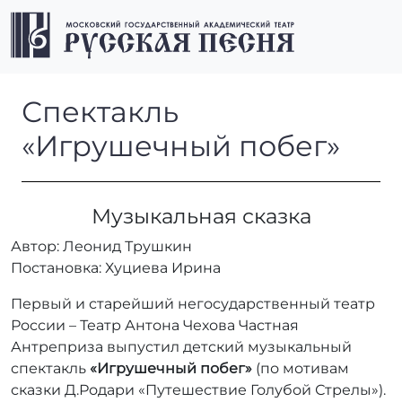
Перейти к содержимому
Перейти к футеру
Men
Спектакль «Игрушечный по
Спектакль
«Игрушечный побег»
Музыкальная сказка
Автор: Леонид Трушкин
Постановка: Хуциева Ирина
Первый и старейший негосударственный театр
России – Театр Антона Чехова Частная
Антреприза выпустил детский музыкальный
спектакль
«Игрушечный побег»
(по мотивам
сказки Д.Родари «Путешествие Голубой Стрелы»).