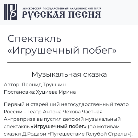
Перейти к содержимому
Перейти к футеру
Men
Спектакль «Игрушечный по
Спектакль
«Игрушечный побег»
Музыкальная сказка
Автор: Леонид Трушкин
Постановка: Хуциева Ирина
Первый и старейший негосударственный театр
России – Театр Антона Чехова Частная
Антреприза выпустил детский музыкальный
спектакль
«Игрушечный побег»
(по мотивам
сказки Д.Родари «Путешествие Голубой Стрелы»).