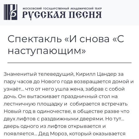
Перейти к содержимому
Перейти к футеру
Men
Спектакль «И снова «С нас
Спектакль «И снова «С
наступающим»
Знаменитый телеведущий, Кирилл Цандер за
пару часов до Нового года возвращается домой и
узнаёт… что от него ушла жена, забрав с собой
дочь. Он вытаскивает праздничный стол на
лестничную площадку и собирается встречать
Новый год в одиночестве, в обществе разве что
двух лифтов с раздвижными дверями. Но тут…
дверь одного из лифтов открывается и
появляется… Дед Мороз, который оказывается