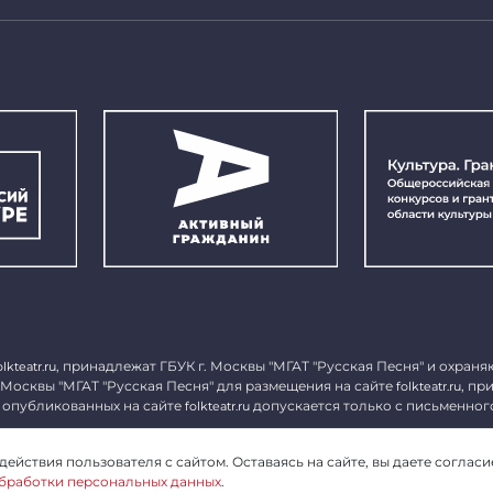
, принадлежат ГБУК г. Москвы "МГАТ "Русская Песня" и охраня
olkteatr.ru
 Москвы "МГАТ "Русская Песня" для размещения на сайте
, пр
folkteatr.ru
 опубликованных на сайте
допускается только с письменног
folkteatr.ru
1027739279182, ИНН 7714039052.
ействия пользователя с сайтом. Оставаясь на сайте, вы даете согласи
бработки персональных данных
.