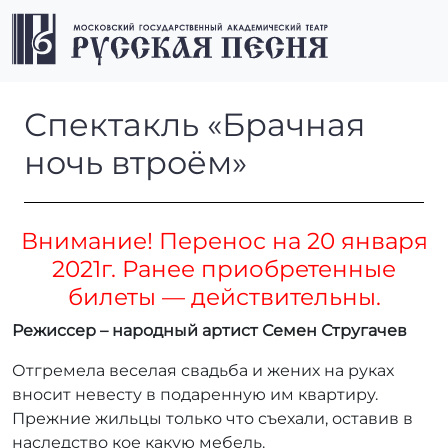
Перейти к содержимому
Перейти к футеру
Men
Спектакль «Брачная ночь в
Спектакль «Брачная
ночь втроём»
Внимание! Перенос на 20 января
2021г. Ранее приобретенные
билеты — действительны.
Режиссер – народный артист Семен Стругачев
Отгремела веселая свадьба и жених на руках
вносит невесту в подаренную им квартиру.
Прежние жильцы только что съехали, оставив в
наследство кое какую мебель.