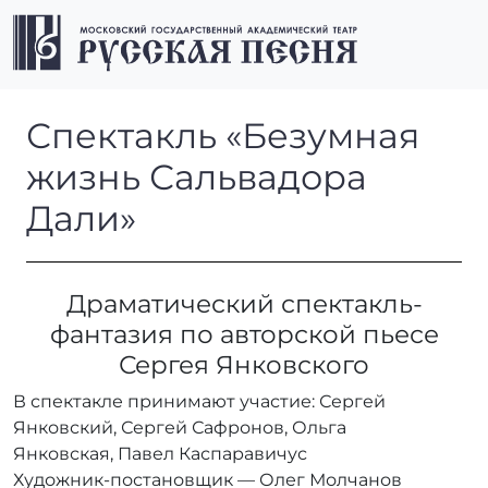
Перейти к содержимому
Перейти к футеру
Men
Спектакль «Безумная жизнь
Спектакль «Безумная
жизнь Сальвадора
Дали»
Драматический спектакль-
фантазия по авторской пьесе
Сергея Янковского
В спектакле принимают участие: Сергей
Янковский, Сергей Сафронов, Ольга
Янковская, Павел Каспаравичус
Художник-постановщик — Олег Молчанов