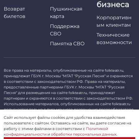
бизнеса
Возврат
Пушкинская
билетов
карта
Корпоративн
ым клиентам
Поддержка
СВО
Технические
возможности
Памятка СВО
Все права на материалы, опубликованные на сайте
,
folkteatr.ru
принадлежат ГБУК г. Москвы "МГАТ "Русская Песня" и охраняются
в соответствии с законодательством РФ. Права на материалы,
предоставленные партнерами ГБУК г. Москвы "МГАТ "Русская
Песня" для размещения на сайте
, принадлежат
folkteatr.ru
партнерам и охраняются в соответствии с законодательством РФ.
Использование материалов, опубликованных на сайте
folkteatr.ru
допускается только с письменного разрешения правообладателя.
Сайт использует файлы cookies для удобства взаимодействия
©
2026 ГБУК г. Москвы «МГАТ «Русская песня». ОГРН 1027739279182,
пользователя с сайтом. Оставаясь на сайте, вы даете согласие на
ИНН 7714039052.
работу с этими файлами в соответствии с
Политикой
конфиденциальности
и
обработки персональных данных
.
Пользовательское соглашение