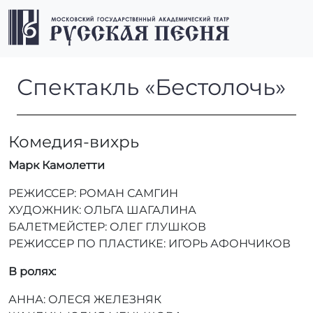
Перейти к содержимому
Перейти к футеру
Men
Спектакль «Бестолочь»
Спектакль «Бестолочь»
Комедия-вихрь
Марк Камолетти
РЕЖИССЕР: РОМАН САМГИН
ХУДОЖНИК: ОЛЬГА ШАГАЛИНА
БАЛЕТМЕЙСТЕР: ОЛЕГ ГЛУШКОВ
РЕЖИССЕР ПО ПЛАСТИКЕ: ИГОРЬ АФОНЧИКОВ
В ролях:
АННА: ОЛЕСЯ ЖЕЛЕЗНЯК