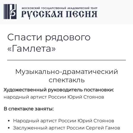
Перейти к содержимому
Перейти к футеру
Men
Спасти рядового «Гамлета»
Спасти рядового
«Гамлета»
Музыкально-драматический
спектакль
Художественный руководитель постановки:
народный артист России Юрий Стоянов
В спектакле заняты:
Народный артист России Юрий Стоянов
Заслуженный артист России Сергей Гамов