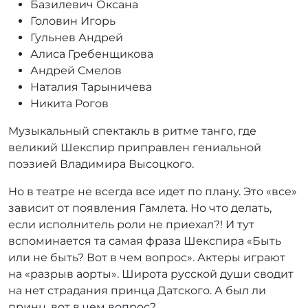
Базилевич Оксана
Головин Игорь
Гульнев Андрей
Алиса Гребенщикова
Андрей Смелов
Наталия Тарыничева
Никита Рогов
Музыкальный спектакль в ритме танго, где
великий Шекспир приправлен гениальной
поэзией Владимира Высоцкого.
Но в театре не всегда все идет по плану. Это «все»
зависит от появления Гамлета. Но что делать,
если исполнитель роли не приехал?! И тут
вспоминается та самая фраза Шекспира «Быть
или не быть? Вот в чем вопрос». Актеры играют
на «разрыв аорты». Широта русской души сводит
на нет страдания принца Датского. А был ли
принц, вот в чем вопрос?