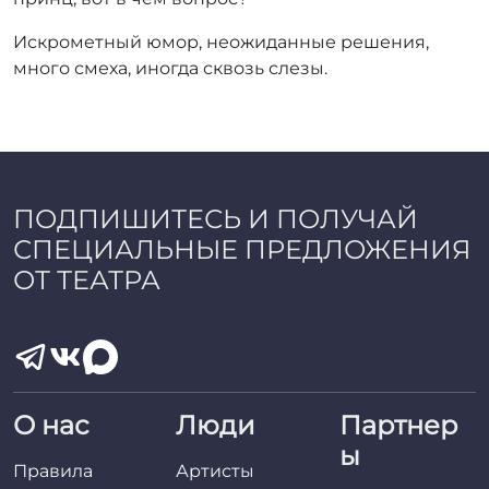
Искрометный юмор, неожиданные решения,
много смеха, иногда сквозь слезы.
ПОДПИШИТЕСЬ И ПОЛУЧАЙ
СПЕЦИАЛЬНЫЕ ПРЕДЛОЖЕНИЯ
ОТ ТЕАТРА
О нас
Люди
Партнер
ы
Правила
Артисты