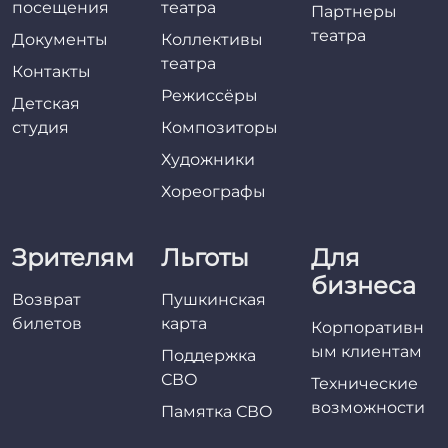
посещения
театра
Партнеры
театра
Документы
Коллективы
театра
Контакты
Режиссёры
Детская
студия
Композиторы
Художники
Хореографы
Зрителям
Льготы
Для
бизнеса
Возврат
Пушкинская
билетов
карта
Корпоративн
ым клиентам
Поддержка
СВО
Технические
возможности
Памятка СВО