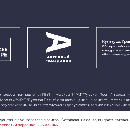
, принадлежат ГБУК г. Москвы "МГАТ "Русская Песня" и охраня
olkteatr.ru
 Москвы "МГАТ "Русская Песня" для размещения на сайте
, пр
folkteatr.ru
 опубликованных на сайте
допускается только с письменног
folkteatr.ru
1027739279182, ИНН 7714039052.
ействия пользователя с сайтом. Оставаясь на сайте, вы даете согласи
бработки персональных данных
.