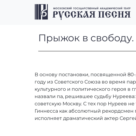
Перейти к содержимому
Перейти к футеру
Прыжок в свобо
Прыжок в свободу.
В основу постановки, посвященной 80
году из Советского Союза во время па
культурного и политического героя в 
назвали па, решившее судьбу Нуреева:
советскую Москву. С тех пор Нуреев н
Гиннесса как абсолютный рекордсмен по
исполняет драматический актер Сергей