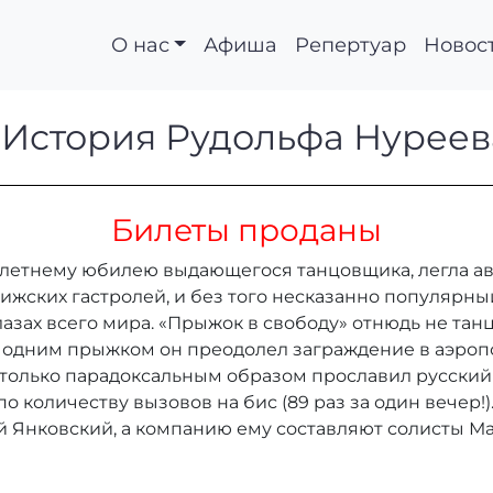
О нас
Афиша
Репертуар
Новос
ду. История Рудольф
 История Рудольфа Нуреев
Билеты проданы
-летнему юбилею выдающегося танцовщика, легла ав
рижских гастролей, и без того несказанно популярн
глазах всего мира. «Прыжок в свободу» отнюдь не та
 одним прыжком он преодолел заграждение в аэропо
е только парадоксальным образом прославил русский 
 количеству вызовов на бис (89 раз за один вечер!)
 Янковский, а компанию ему составляют солисты Ма