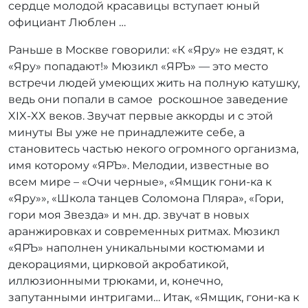
сердце молодой красавицы вступает юный
официант Люблен …
Раньше в Москве говорили: «К «Яру» не ездят, к
«Яру» попадают!» Мюзикл «ЯРЪ» — это место
встречи людей умеющих жить на полную катушку,
ведь они попали в самое роскошное заведение
XIX-XX веков. Звучат первые аккорды и с этой
минуты Вы уже не принадлежите себе, а
становитесь частью некого огромного организма,
имя которому «ЯРЪ». Мелодии, известные во
всем мире – «Очи черные», «Ямщик гони-ка к
«Яру»», «Школа танцев Соломона Пляра», «Гори,
гори моя Звезда» и мн. др. звучат в новых
аранжировках и современных ритмах. Мюзикл
«ЯРЪ» наполнен уникальными костюмами и
декорациями, цирковой акробатикой,
иллюзионными трюками, и, конечно,
запутанными интригами… Итак, «Ямщик, гони-ка к