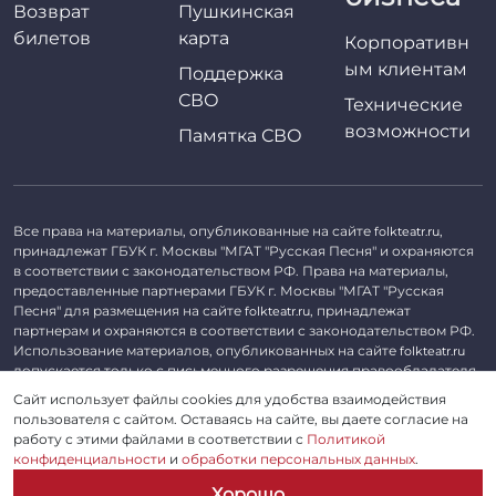
Возврат
Пушкинская
билетов
карта
Корпоративн
ым клиентам
Поддержка
СВО
Технические
возможности
Памятка СВО
Все права на материалы, опубликованные на сайте
,
folkteatr.ru
принадлежат ГБУК г. Москвы "МГАТ "Русская Песня" и охраняются
в соответствии с законодательством РФ. Права на материалы,
предоставленные партнерами ГБУК г. Москвы "МГАТ "Русская
Песня" для размещения на сайте
, принадлежат
folkteatr.ru
партнерам и охраняются в соответствии с законодательством РФ.
Использование материалов, опубликованных на сайте
folkteatr.ru
допускается только с письменного разрешения правообладателя.
Сайт использует файлы cookies для удобства взаимодействия
©
2026 ГБУК г. Москвы «МГАТ «Русская песня». ОГРН 1027739279182,
пользователя с сайтом. Оставаясь на сайте, вы даете согласие на
ИНН 7714039052.
работу с этими файлами в соответствии с
Политикой
конфиденциальности
и
обработки персональных данных
.
Пользовательское соглашение
Хорошо