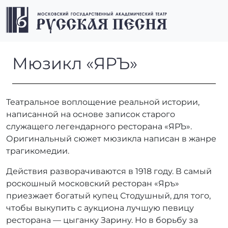
Перейти к содержимому
Перейти к футеру
Men
Мюзикл «ЯРЪ»
Мюзикл «ЯРЪ»
Театральное воплощение реальной истории,
написанной на основе записок старого
служащего легендарного ресторана «ЯРЪ».
Оригинальный сюжет мюзикла написан в жанре
трагикомедии.
Действия разворачиваются в 1918 году. В самый
роскошный московский ресторан «Яръ»
приезжает богатый купец Стодушный, для того,
чтобы выкупить с аукциона лучшую певицу
ресторана — цыганку Зарину. Но в борьбу за