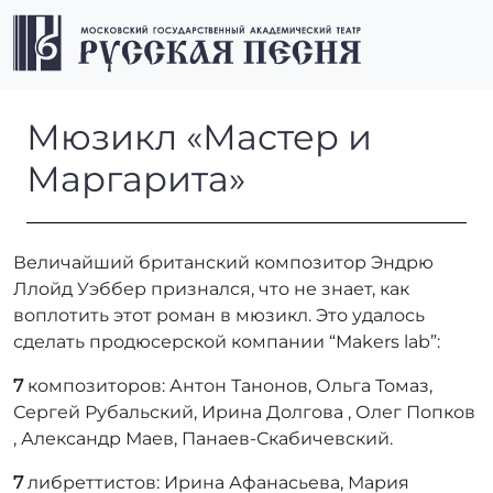
Перейти к содержимому
Перейти к футеру
Men
Мюзикл «Мастер и Маргари
Мюзикл «Мастер и
Маргарита»
Величайший британский композитор Эндрю
Ллойд Уэббер признался, что не знает, как
воплотить этот роман в мюзикл. Это удалось
сделать продюсерской компании “Makers lab”:
7
композиторов: Антон Танонов, Ольга Томаз,
Сергей Рубальский, Ирина Долгова , Олег Попков
, Александр Маев, Панаев-Скабичевский.
7
либреттистов: Ирина Афанасьева, Мария