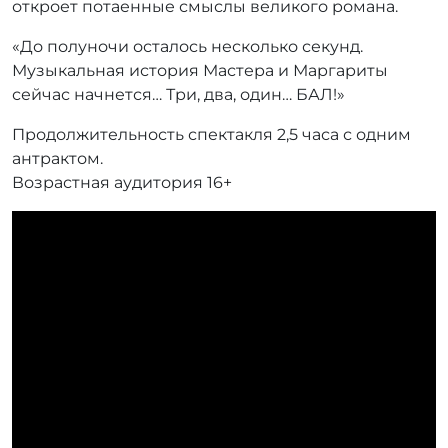
откроет потаенные смыслы великого романа.
«До полуночи осталось несколько секунд.
Музыкальная история Мастера и Маргариты
сейчас начнется… Три, два, один… БАЛ!»
Продолжительность спектакля 2,5 часа с одним
антрактом.
Возрастная аудитория 16+