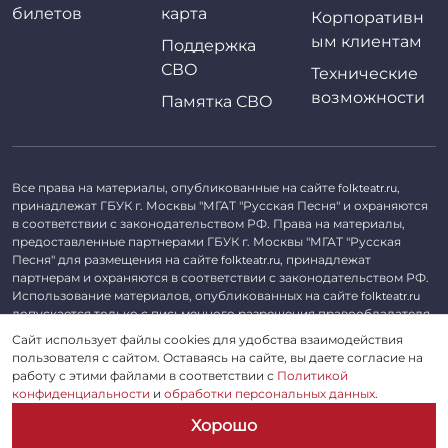
билетов
карта
Корпоративн
ым клиентам
Поддержка
СВО
Технические
возможности
Памятка СВО
Все права на материалы, опубликованные на сайте
,
folkteatr.ru
принадлежат ГБУК г. Москвы "МГАТ "Русская Песня" и охраняются
в соответствии с законодательством РФ. Права на материалы,
предоставленные партнерами ГБУК г. Москвы "МГАТ "Русская
Песня" для размещения на сайте
, принадлежат
folkteatr.ru
партнерам и охраняются в соответствии с законодательством РФ.
Использование материалов, опубликованных на сайте
folkteatr.ru
допускается только с письменного разрешения правообладателя.
Сайт использует файлы cookies для удобства взаимодействия
©
2026 ГБУК г. Москвы «МГАТ «Русская песня». ОГРН 1027739279182,
пользователя с сайтом. Оставаясь на сайте, вы даете согласие на
ИНН 7714039052.
работу с этими файлами в соответствии с
Политикой
конфиденциальности
и
обработки персональных данных
.
Пользовательское соглашение
Хорошо