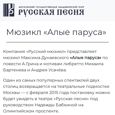
Перейти к содержимому
Перейти к футеру
Men
Мюзикл «Алые паруса»
Мюзикл «Алые паруса»
Компания «Русский мюзикл» представляет
мюзикл Максима Дунаевского
«Алые паруса»
по
повести А.Грина и мотивам либретто Михаила
Бартенева и Андрея Усачёва.
Один из самых популярных спектаклей двух
столиц возвращается на театральные подмостки
Москвы — с февраля 2015 года постановку можно
будет увидеть в театре «Русская песня» под
руководством Надежды Бабкиной на
Олимпийском проспекте.