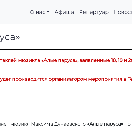
О нас
Афиша
Репертуар
Новос
паруса»
уса»
клей мюзикла «Алые паруса», заявленные 18, 19 и 20
удет производится организатором мероприятия в Те
ляет мюзикл Максима Дунаевского
«Алые паруса»
по 