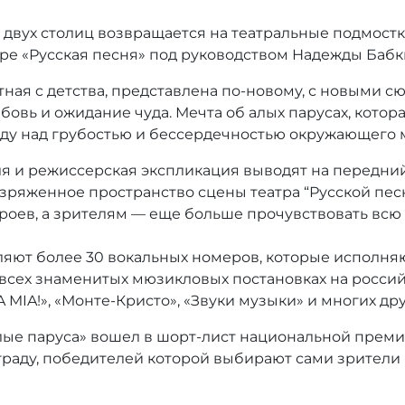
двух столиц возвращается на театральные подмостк
атре «Русская песня» под руководством Надежды Баб
стная c детства, представлена по-новому, с новыми 
овь и ожидание чуда. Мечта об алых парусах, котор
еду над грубостью и бессердечностью окружающего 
я и режиссерская экспликация выводят на передний
зряженное пространство сцены театра “Русской пес
ероев, а зрителям — еще больше прочувствовать вс
ляют более 30 вокальных номеров, которые исполня
сех знаменитых мюзикловых постановках на российск
MIA!», «Монте-Кристо», «Звуки музыки» и многих дру
Алые паруса» вошел в шорт-лист национальной преми
граду, победителей которой выбирают сами зрители 