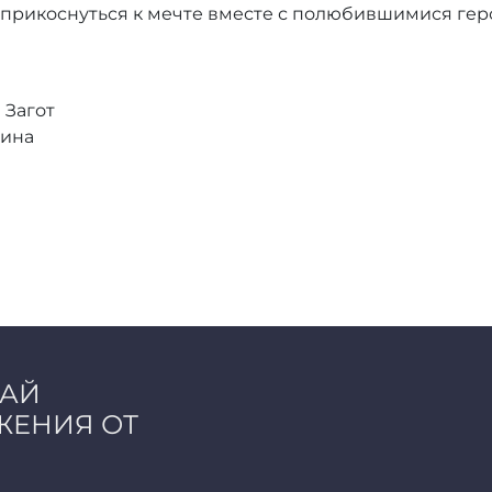
 прикоснуться к мечте вместе с полюбившимися геро
 Загот
лина
ЧАЙ
ЖЕНИЯ ОТ