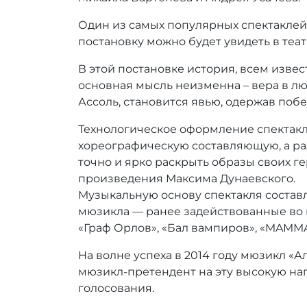
Один из самых популярных спектаклей 
постановку можно будет увидеть в те
В этой постановке история, всем изве
основная мысль неизменна – вера в люб
Ассоль, становится явью, одержав поб
Технологическое оформление спектакл
хореографическую составляющую, а ра
точно и ярко раскрыть образы своих г
произведения Максима Дунаевского.
Музыкальную основу спектакля состав
мюзикла — ранее задействованные во в
«Граф Орлов», «Бал вампиров», «MAMMA 
На волне успеха в 2014 году мюзикл «
мюзикл-претендент на эту высокую на
голосования.