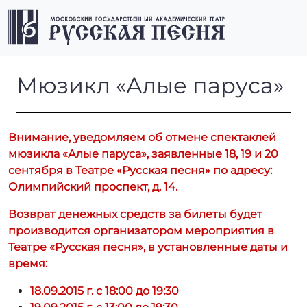
Перейти к содержимому
Перейти к футеру
Men
Мюзикл «Алые паруса»
Мюзикл «Алые паруса»
Внимание, уведомляем об отмене спектаклей
мюзикла «Алые паруса», заявленные 18, 19 и 20
сентября в Театре «Русская песня» по адресу:
Олимпийский проспект, д. 14.
Возврат денежных средств за билеты будет
производится организатором мероприятия в
Театре «Русская песня», в установленные даты и
время:
18.09.2015 г. с 18:00 до 19:30