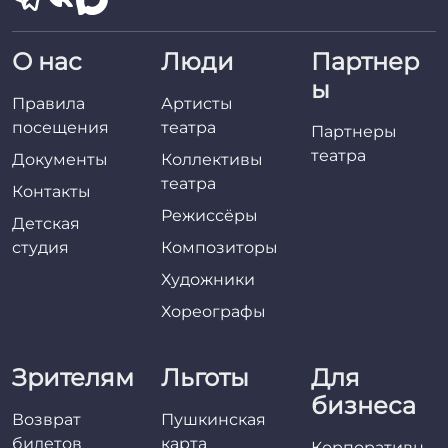
О нас
Люди
Партнер
ы
Правила
Артисты
посещения
театра
Партнеры
театра
Документы
Коллективы
театра
Контакты
Режиссёры
Детская
студия
Композиторы
Художники
Хореографы
Зрителям
Льготы
Для
бизнеса
Возврат
Пушкинская
билетов
карта
Корпоративн