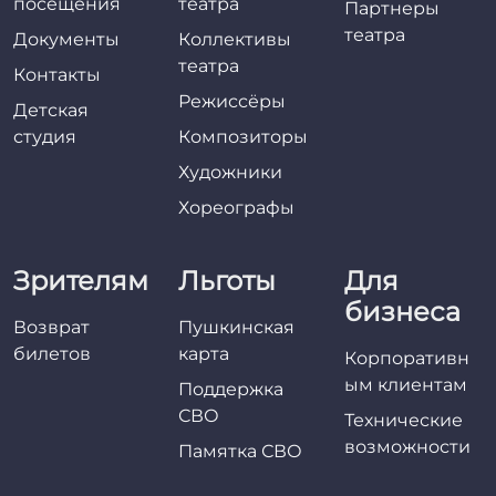
посещения
театра
Партнеры
театра
Документы
Коллективы
театра
Контакты
Режиссёры
Детская
студия
Композиторы
Художники
Хореографы
Зрителям
Льготы
Для
бизнеса
Возврат
Пушкинская
билетов
карта
Корпоративн
ым клиентам
Поддержка
СВО
Технические
возможности
Памятка СВО