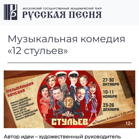
Перейти к содержимому
Перейти к футеру
Men
Музыкальная комедия «12 ст
Музыкальная комедия
«12 стульев»
Автор идеи – художественный руководитель