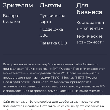
Зрителям
Льготы
Для
бизнеса
Возврат
Пушкинская
билетов
карта
Корпоративн
ым клиентам
Поддержка
СВО
Технические
возможности
Памятка СВО
Все права на материалы, опубликованные на сайте
,
folkteatr.ru
принадлежат ГБУК г. Москвы "МГАТ "Русская Песня" и охраняются
в соответствии с законодательством РФ. Права на материалы,
предоставленные партнерами ГБУК г. Москвы "МГАТ "Русская
Песня" для размещения на сайте
, принадлежат
folkteatr.ru
партнерам и охраняются в соответствии с законодательством РФ.
Использование материалов, опубликованных на сайте
folkteatr.ru
допускается только с письменного разрешения правообладателя.
Сайт использует файлы cookies для удобства взаимодействия
©
2026 ГБУК г. Москвы «МГАТ «Русская песня». ОГРН 1027739279182,
пользователя с сайтом. Оставаясь на сайте, вы даете согласие на
ИНН 7714039052.