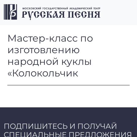
Перейти к содержимому
Перейти к футеру
Men
Мастер-класс по изготовле
Мастер-класс по
изготовлению
народной куклы
«Колокольчик
ПОДПИШИТЕСЬ И ПОЛУЧАЙ
СПЕЦИАЛЬНЫЕ ПРЕДЛОЖЕНИЯ