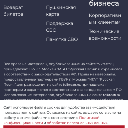
бизнеса
Возврат
Пушкинская
билетов
карта
Корпоративн
ым клиентам
Поддержка
СВО
Технические
возможности
Памятка СВО
Все права на материалы, опубликованные на сайте
,
folkteatr.ru
принадлежат ГБУК г. Москвы "МГАТ "Русская Песня" и охраняются
в соответствии с законодательством РФ. Права на материалы,
предоставленные партнерами ГБУК г. Москвы "МГАТ "Русская
Песня" для размещения на сайте
, принадлежат
folkteatr.ru
партнерам и охраняются в соответствии с законодательством РФ.
Использование материалов, опубликованных на сайте
folkteatr.ru
допускается только с письменного разрешения правообладателя.
Сайт использует файлы cookies для удобства взаимодействия
©
2026 ГБУК г. Москвы «МГАТ «Русская песня». ОГРН 1027739279182,
пользователя с сайтом. Оставаясь на сайте, вы даете согласие на
ИНН 7714039052.
работу с этими файлами в соответствии с
Политикой
конфиденциальности
и
обработки персональных данных
.
Пользовательское соглашение