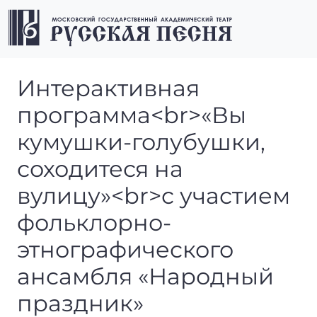
Перейти к содержимому
Перейти к футеру
Men
Интерактивная программа
Интерактивная
«Вы кумушки-голубушки, сох
программа<br>«Вы
с участием фольклорно-этн
кумушки-голубушки,
соходитеся на
вулицу»<br>с участием
фольклорно-
этнографического
ансамбля «Народный
праздник»