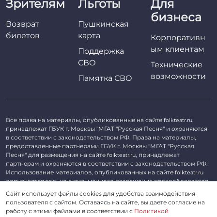
Зрителям
Льготы
Для
бизнеса
Возврат
Пушкинская
билетов
карта
Корпоративн
ым клиентам
Поддержка
СВО
Технические
возможности
Памятка СВО
Все права на материалы, опубликованные на сайте
,
folkteatr.ru
принадлежат ГБУК г. Москвы "МГАТ "Русская Песня" и охраняются
в соответствии с законодательством РФ. Права на материалы,
предоставленные партнерами ГБУК г. Москвы "МГАТ "Русская
Песня" для размещения на сайте
, принадлежат
folkteatr.ru
партнерам и охраняются в соответствии с законодательством РФ.
Использование материалов, опубликованных на сайте
folkteatr.ru
допускается только с письменного разрешения правообладателя.
Сайт использует файлы cookies для удобства взаимодействия
©
2026 ГБУК г. Москвы «МГАТ «Русская песня». ОГРН 1027739279182,
пользователя с сайтом. Оставаясь на сайте, вы даете согласие на
ИНН 7714039052.
работу с этими файлами в соответствии с
Политикой