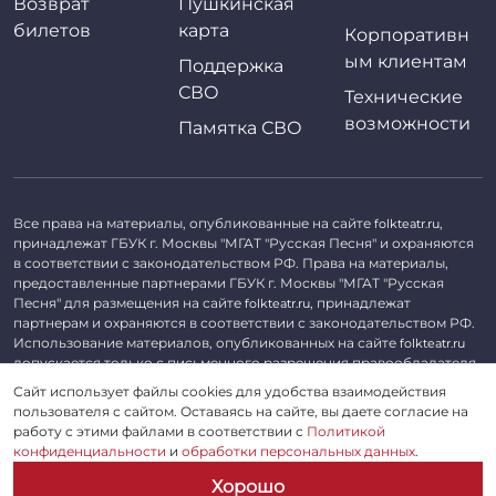
Возврат
Пушкинская
билетов
карта
Корпоративн
ым клиентам
Поддержка
СВО
Технические
возможности
Памятка СВО
Все права на материалы, опубликованные на сайте
,
folkteatr.ru
принадлежат ГБУК г. Москвы "МГАТ "Русская Песня" и охраняются
в соответствии с законодательством РФ. Права на материалы,
предоставленные партнерами ГБУК г. Москвы "МГАТ "Русская
Песня" для размещения на сайте
, принадлежат
folkteatr.ru
партнерам и охраняются в соответствии с законодательством РФ.
Использование материалов, опубликованных на сайте
folkteatr.ru
допускается только с письменного разрешения правообладателя.
Сайт использует файлы cookies для удобства взаимодействия
©
2026 ГБУК г. Москвы «МГАТ «Русская песня». ОГРН 1027739279182,
пользователя с сайтом. Оставаясь на сайте, вы даете согласие на
ИНН 7714039052.
работу с этими файлами в соответствии с
Политикой
конфиденциальности
и
обработки персональных данных
.
Пользовательское соглашение
Хорошо