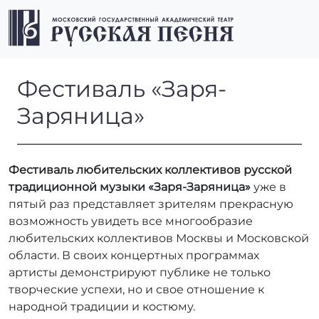
Перейти к содержимому
Перейти к футеру
Men
Фестиваль «Заря-Заряница»
Фестиваль «Заря-
Заряница»
Фестиваль любительских коллективов русской
традиционной музыки
«Заря-Заряница»
уже в
пятый раз представляет зрителям прекрасную
возможность увидеть все многообразие
любительских коллективов Москвы и Московской
области. В своих концертных программах
артисты демонстрируют публике не только
творческие успехи, но и свое отношение к
народной традиции и костюму.