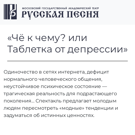
Перейти к содержимому
Перейти к футеру
Men
«Чё к чему? или Таблетка от
«Чё к чему? или
Таблетка от депрессии»
Одиночество в сетях интернета, дефицит
нормального человеческого общения,
неустойчивое психическое состояние —
трагическая реальность для подрастающего
поколения… Спектакль предлагает молодым
людям пересмотреть «модные» тенденции и
задуматься об истинных ценностях.