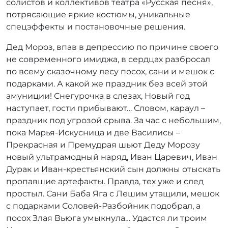
солистов и коллективов театра «Русская песня»,
потрясающие яркие костюмы, уникальные
спецэффекты и постановочные решения.
Дед Мороз, впав в депрессию по причине своего
не современного имиджа, в сердцах разбросал
по всему сказочному лесу посох, сани и мешок с
подарками. А какой же праздник без всей этой
амуниции! Снегурочка в слезах, Новый год
наступает, гости прибывают… Словом, караул –
праздник под угрозой срыва. За час с небольшим,
пока Марья-Искусница и две Василисы –
Прекрасная и Премудрая шьют Деду Морозу
новый ультрамодный наряд, Иван Царевич, Иван
Дурак и Иван-крестьянский сын должны отыскать
пропавшие артефакты. Правда, тех уже и след
простыл. Сани Баба Яга с Лешим утащили, мешок
с подарками Соловей-Разбойник подобрал, а
посох Злая Вьюга умыкнула… Удастся ли троим