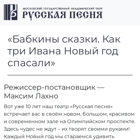
Перейти к содержимому
Перейти к футеру
Men
«Бабкины сказки. Как три И
«Бабкины сказки. Как
три Ивана Новый год
спасали»
Режиссер-постановщик —
Максим Лахно
Вот уже 10 лет наш театр «Русская песня»
встречает вас в своём новом, большом, красивом
и современном зале на Олимпийском проспекте.
Здесь чудес не ждут – их творят своими руками!
Каждый Новый год мы стараемся удивить