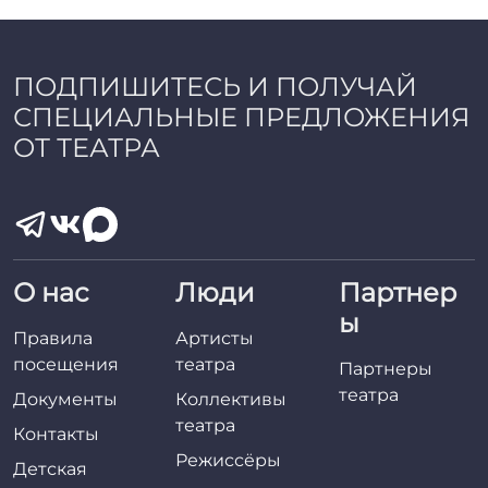
a
d
m
i
ПОДПИШИТЕСЬ И ПОЛУЧАЙ
n
СПЕЦИАЛЬНЫЕ ПРЕДЛОЖЕНИЯ
ОТ ТЕАТРА
О нас
Люди
Партнер
ы
Правила
Артисты
посещения
театра
Партнеры
театра
Документы
Коллективы
театра
Контакты
Режиссёры
Детская