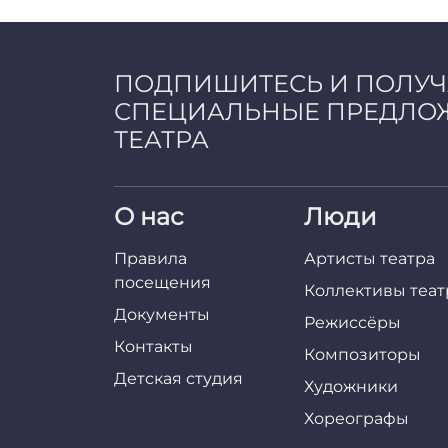
a
d
m
i
ПОДПИШИТЕСЬ И ПОЛУ
n
СПЕЦИАЛЬНЫЕ ПРЕДЛО
ТЕАТРА
О нас
Люди
Правила
Артисты театра
посещения
Коллективы теат
Документы
Режиссёры
Контакты
Композиторы
Детская студия
Художники
Хореографы