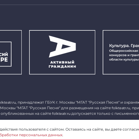
, принадлежат ГБУК г. Москвы "МГАТ "Русская Песня" и охраня
olkteatr.ru
 Москвы "МГАТ "Русская Песня" для размещения на сайте
, пр
folkteatr.ru
 опубликованных на сайте
допускается только с письменног
folkteatr.ru
1027739279182, ИНН 7714039052.
ействия пользователя с сайтом. Оставаясь на сайте, вы даете согласи
бработки персональных данных
.