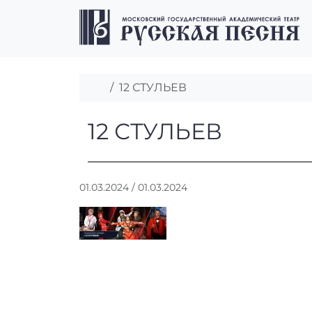
Перейти к содержимому
Перейти к футеру
Главная
12 СТУЛЬЕВ
12 СТУЛЬЕВ
12 СТУЛЬЕВ
А
01.03.2024
/
01.03.2024
в
т
о
р
:
r
r
_