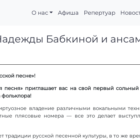
О нас
Афиша
Репертуар
Новос
т Надежды Бабкиной 
Надежды Бабкиной и ансам
сской песне»!
я песня» приглашает вас на свой первый сольный
 фольклора!
виртуозное владение различными вокальными техн
тные плясовые номера — все это делает выступ
т традиции русской песенной культуры, в то же вре