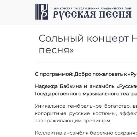
Перейти к содержимому
Перейти к футеру
Сольный концер
Сольный концерт 
песня»
С программой: Добро пожаловать к «Ру
Надежда Бабкина и ансамбль «Русска
Государственного музыкального театра
Уникальное тембральное богатство, 
колоритные русские костюмы, эффек
завораживающим зрелищем.
Коллектив ансамбля бережно сохраняе